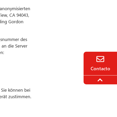
n anonymisierten
View, CA 94043,
lding Gordon
onsnummer des
 an die Server
n:
Contacto
. Sie können bei
erät zustimmen.