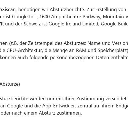
doXiscan, benötigen wir Absturzberichte. Zur Erstellung vo
eter ist Google Inc., 1600 Amphitheatre Parkway, Mountain 
WR und der Schweiz ist Google Ireland Limited, Google Bui
onen (z.B. der Zeitstempel des Absturzes; Name und Versi
die CPU-Architektur, die Menge an RAM und Speicherplatz)
n können auch folgende personenbezogenen Daten enthalte
Abstürze)
 Absturzberichte werden nur mit Ihrer Zustimmung versendet
an Google und die App-Entwickler, zentral auf ihrem Endg
p oder nach einem Absturz zustimmen.