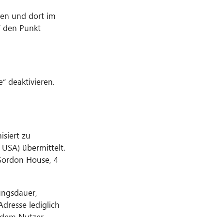
len und dort im
“ den Punkt
“ deaktivieren.
isiert zu
USA) übermittelt.
 Gordon House, 4
ungsdauer,
dresse lediglich
n dem Nutzer