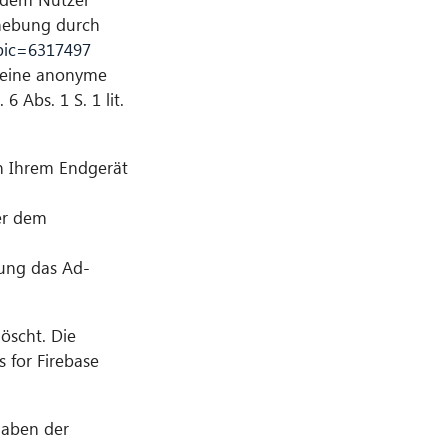
rhebung durch
pic=6317497
 eine anonyme
 Abs. 1 S. 1 lit.
in Ihrem Endgerät
er dem
ung das Ad-
öscht. Die
 for Firebase
gaben der