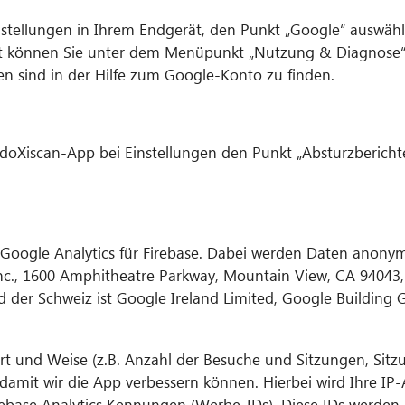
instellungen in Ihrem Endgerät, den Punkt „Google“ auswäh
ort können Sie unter dem Menüpunkt „Nutzung & Diagnose
n sind in der Hilfe zum Google-Konto zu finden.
r doXiscan-App bei Einstellungen den Punkt „Absturzberichte
 Google Analytics für Firebase. Dabei werden Daten anonym
nc., 1600 Amphitheatre Parkway, Mountain View, CA 94043, 
d der Schweiz ist Google Ireland Limited, Google Building
rt und Weise (z.B. Anzahl der Besuche und Sitzungen, Sitz
amit wir die App verbessern können. Hierbei wird Ihre IP-A
irebase Analytics Kennungen (Werbe-IDs). Diese IDs werde