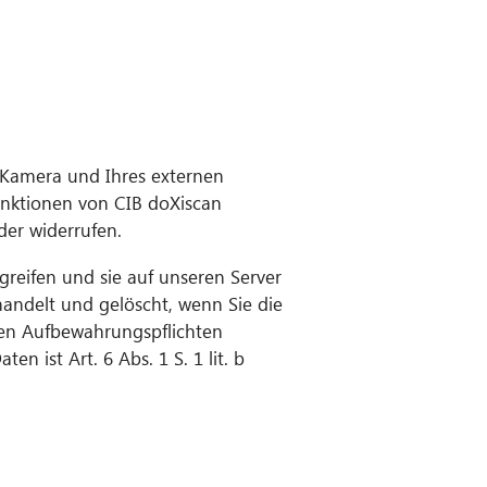
 Kamera und Ihres externen
CIB AI ChatBot
Funktionen von CIB doXiscan
oder widerrufen.
Olá! O que posso fazer por si?
greifen und sie auf unseren Server
handelt und gelöscht, wenn Sie die
hen Aufbewahrungspflichten
ist Art. 6 Abs. 1 S. 1 lit. b