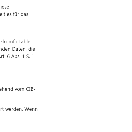
iese
it es für das
e komfortable
nden Daten, die
t. 6 Abs. 1 S. 1
gehend vom CIB-
ert werden. Wenn