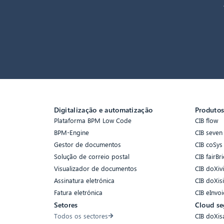
Digitalização e automatização
Produto
Plataforma BPM Low Code
CIB flow
BPM-Engine
CIB seven
Gestor de documentos
CIB coSys
Solução de correio postal
CIB fairBri
Visualizador de documentos
CIB doXiv
Assinatura eletrónica
CIB doXis
Fatura eletrónica
CIB eInvoi
Setores
Cloud se
Todos os sectores
CIB doXis