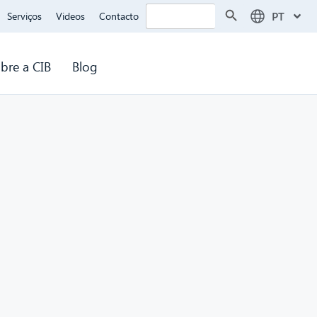
Search Button
Search
PT
Serviços
Videos
Contacto
for:
bre a CIB
Blog