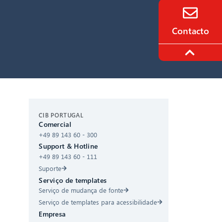
Contacto
CIB AI ChatBot
CIB PORTUGAL
Comercial
+49 89 143 60 - 300
Olá! O que posso fazer por si?
Support & Hotline
+49 89 143 60 - 111
Suporte
Serviço de templates
Serviço de mudança de fonte
Serviço de templates para acessibilidade
Empresa