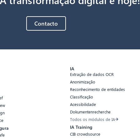
Contacto
s
IA
Extração de dados OCR
Anonimização
Reconhecimento de entidades
Classificação
ef
Acessibilidade
iew
Dokumentenrecherche
ign
Todos os módulos de IA
ce
IA Training
gura
CIB crowdsource
afe