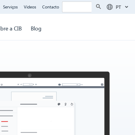
Search Button
Search
PT
Serviços
Videos
Contacto
for:
bre a CIB
Blog