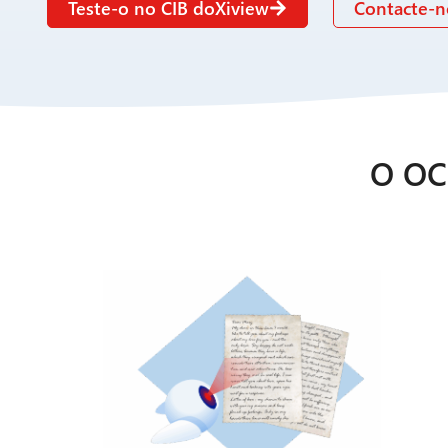
Teste-o no CIB doXiview
Contacte-n
O OCR