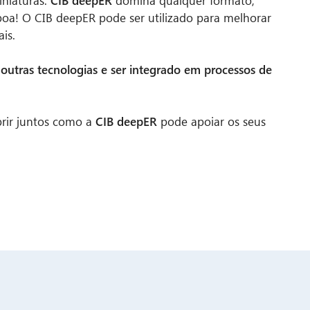
iniaturas.
CIB deepER
domina qualquer formato,
boa! O CIB deepER pode ser utilizado para melhorar
is.
utras tecnologias e ser integrado em processos de
rir juntos como a
CIB deepER
pode apoiar os seus