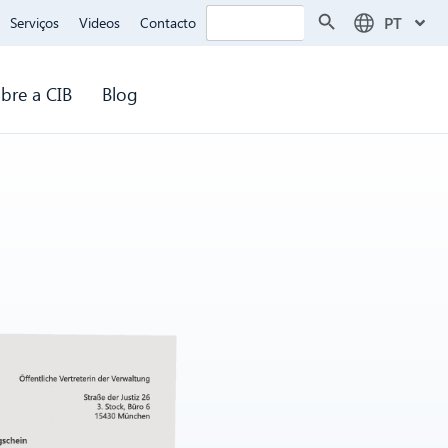
Search Button
Search
PT
Serviços
Videos
Contacto
for:
bre a CIB
Blog