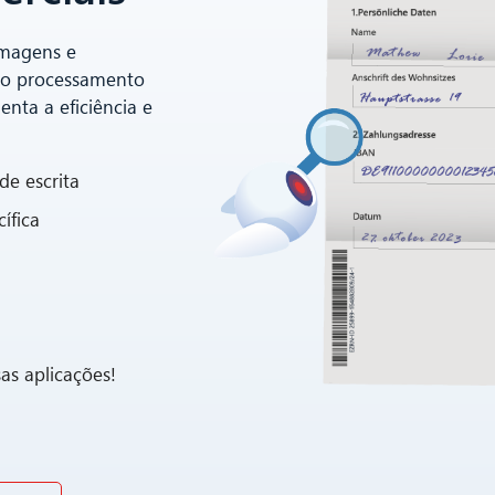
imagens e
 no processamento
nta a eficiência e
de escrita
ífica
sas aplicações!