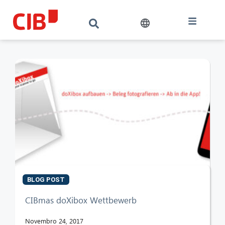
BLOG POST
CIB AI ChatBot
CIBmas doXibox Wettbewerb
Olá! O que posso fazer por si?
Novembro 24, 2017