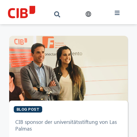
BLOG POST
CIB AI ChatBot
CIB sponsor der universitätsstiftung von Las
Palmas
Olá! O que posso fazer por si?