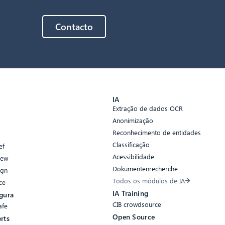
Contacto
s
IA
Extração de dados OCR
Anonimização
Reconhecimento de entidades
Classificação
ef
Acessibilidade
iew
Dokumentenrecherche
ign
Todos os módulos de IA
ce
IA Training
gura
CIB crowdsource
afe
Open Source
rts