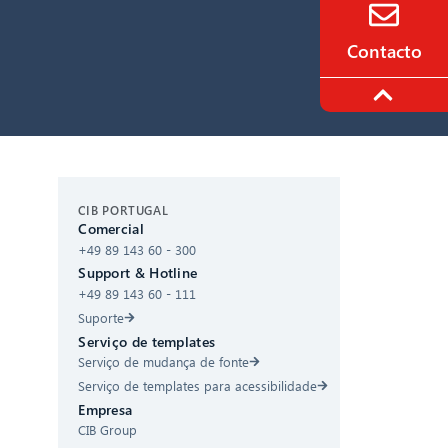
Contacto
CIB AI ChatBot
CIB PORTUGAL
Comercial
+49 89 143 60 - 300
Olá! O que posso fazer por si?
Support & Hotline
+49 89 143 60 - 111
Suporte
Serviço de templates
Serviço de mudança de fonte
Serviço de templates para acessibilidade
Empresa
CIB Group