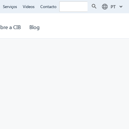
Search Button
Search
PT
Serviços
Videos
Contacto
for:
bre a CIB
Blog