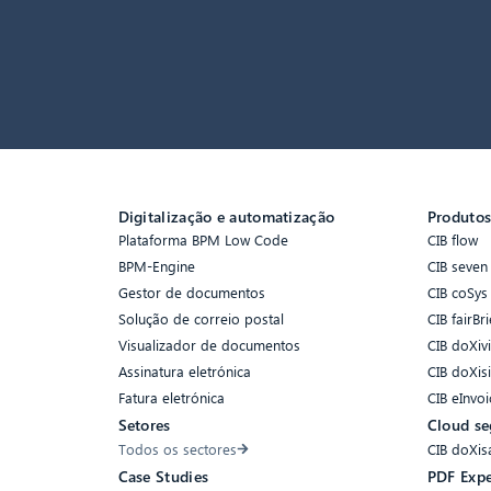
Digitalização e automatização
Produto
Plataforma BPM Low Code
CIB flow
BPM-Engine
CIB seven
Gestor de documentos
CIB coSys
Solução de correio postal
CIB fairBri
Visualizador de documentos
CIB doXiv
Assinatura eletrónica
CIB doXis
Fatura eletrónica
CIB eInvoi
Setores
Cloud se
Todos os sectores
CIB doXis
Case Studies
PDF Expe