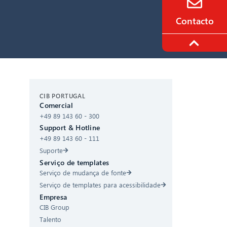
Contacto
CIB AI ChatBot
CIB PORTUGAL
Comercial
+49 89 143 60 - 300
Olá! O que posso fazer por si?
Support & Hotline
+49 89 143 60 - 111
Suporte
Serviço de templates
Serviço de mudança de fonte
Serviço de templates para acessibilidade
Empresa
CIB Group
Talento