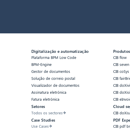
Digitalização e automatização
Produto
Plataforma BPM Low Code
CIB flow
BPM-Engine
CIB seven
Gestor de documentos
CIB coSys
Solução de correio postal
CIB fairBri
Visualizador de documentos
CIB doXiv
Assinatura eletrónica
CIB doXis
Fatura eletrónica
CIB eInvoi
Setores
Cloud se
Todos os sectores
CIB doXis
Case Studies
PDF Expe
Use Cases
CIB pdf b