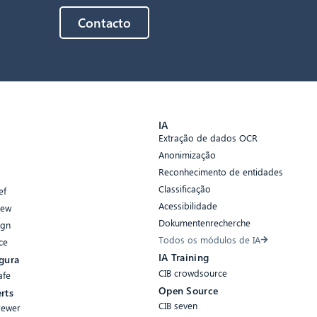
Contacto
s
IA
Extração de dados OCR
Anonimização
Reconhecimento de entidades
Classificação
ef
Acessibilidade
iew
Dokumentenrecherche
ign
Todos os módulos de IA
ce
IA Training
gura
CIB crowdsource
afe
Open Source
rts
CIB seven
rewer