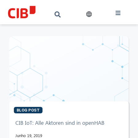
BLOG POST
CIB AI ChatBot
CIB IoT: Alle Aktoren sind in openHAB
Olá! O que posso fazer por si?
Junho 19, 2019