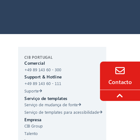
CIB AI ChatBot
CIB PORTUGAL
Comercial
+49 89 143 60 - 300
Olá! O que posso fazer por si?
Support & Hotline
Contacto
+49 89 143 60 - 111
Suporte
Serviço de templates
Serviço de mudança de fonte
Serviço de templates para acessibilidade
Empresa
CIB Group
Talento