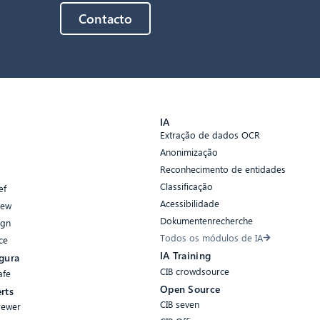
Contacto
s
IA
Extração de dados OCR
Anonimização
Reconhecimento de entidades
Classificação
ef
Acessibilidade
iew
Dokumentenrecherche
ign
Todos os módulos de IA
ce
IA Training
gura
CIB crowdsource
afe
Open Source
rts
CIB seven
rewer