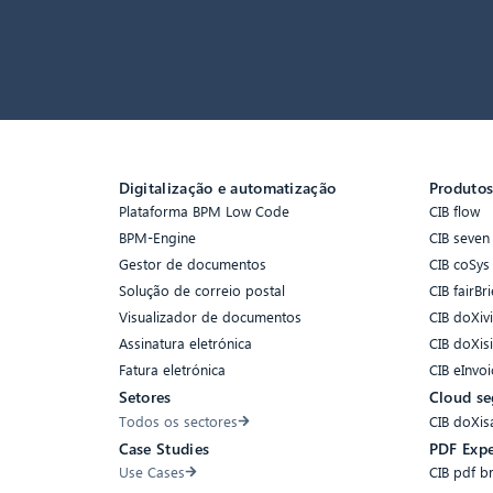
Digitalização e automatização
Produto
Plataforma BPM Low Code
CIB flow
BPM-Engine
CIB seven
Gestor de documentos
CIB coSys
Solução de correio postal
CIB fairBri
Visualizador de documentos
CIB doXiv
Assinatura eletrónica
CIB doXis
Fatura eletrónica
CIB eInvoi
Setores
Cloud se
Todos os sectores
CIB doXis
Case Studies
PDF Expe
Use Cases
CIB pdf b