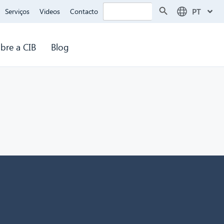
Search Button
Search
PT
Serviços
Videos
Contacto
for:
bre a CIB
Blog
!