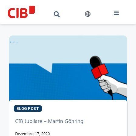
BLOG POST
CIB AI ChatBot
CIB Jubilare – Martin Göhring
Olá! O que posso fazer por si?
Dezembro 17, 2020