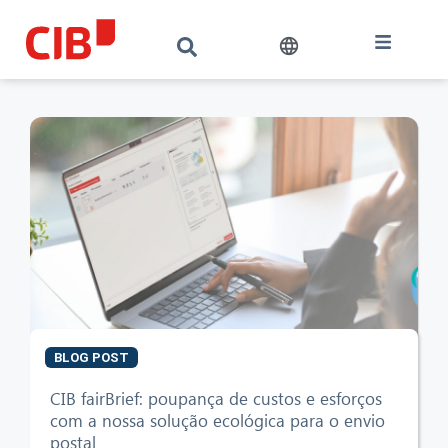
BLOG POST
CIB AI ChatBot
CIB fairBrief: poupança de custos e esforços
com a nossa solução ecológica para o envio
postal
Olá! O que posso fazer por si?