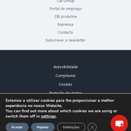
CIB Group
Portal de emprego
CIB proActive
Imprensa
Contacto
Subscrever a newsletter
Acessibilidade
Compliance
Cookies
Proteção de dados
×
Estamos a utilizar cookies para lhe proporcionar a melhor
Aviso legal
experiência no nosso Website.
Olá! O que posso fazer por si?
You can find out more about which cookies we are using or
switch them off in
settings
.
GDPR Cookie-Banner
Aceitar
Rejeitar
Definições