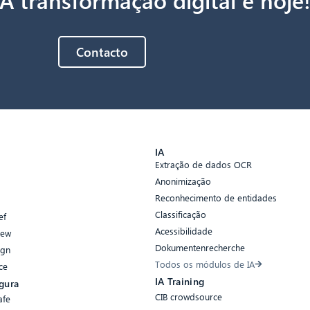
Contacto
s
IA
Extração de dados OCR
Anonimização
Reconhecimento de entidades
Classificação
ef
Acessibilidade
iew
Dokumentenrecherche
ign
Todos os módulos de IA
ce
IA Training
gura
CIB crowdsource
afe