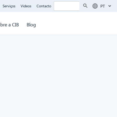
Search Button
Search
PT
Serviços
Videos
Contacto
for:
bre a CIB
Blog