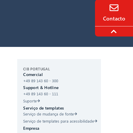
Contacto
CIB AI ChatBot
CIB PORTUGAL
Comercial
+49 89 143 60 - 300
Olá! O que posso fazer por si?
Support & Hotline
+49 89 143 60 - 111
Suporte
Serviço de templates
Serviço de mudança de fonte
Serviço de templates para acessibilidade
Empresa