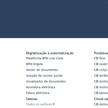
Digitalização e automatização
Produto
Plataforma BPM Low Code
CIB flow
BPM-Engine
CIB seven
Gestor de documentos
CIB coSys
Solução de correio postal
CIB fairBri
Visualizador de documentos
CIB doXiv
Assinatura eletrónica
CIB doXis
Fatura eletrónica
CIB eInvoi
Setores
Cloud se
Todos os sectores
CIB doXis