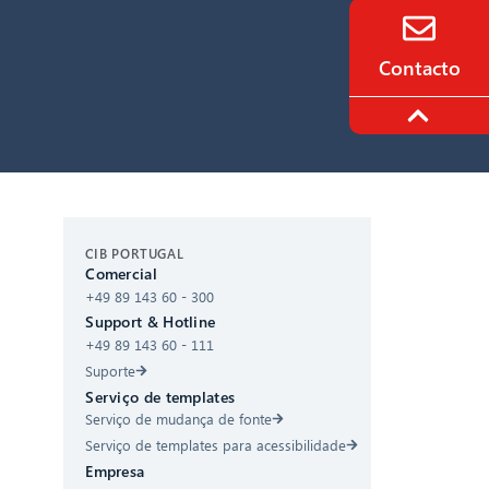
Contacto
CIB AI ChatBot
CIB PORTUGAL
Comercial
+49 89 143 60 - 300
Olá! O que posso fazer por si?
Support & Hotline
+49 89 143 60 - 111
Suporte
Serviço de templates
Serviço de mudança de fonte
Serviço de templates para acessibilidade
Empresa