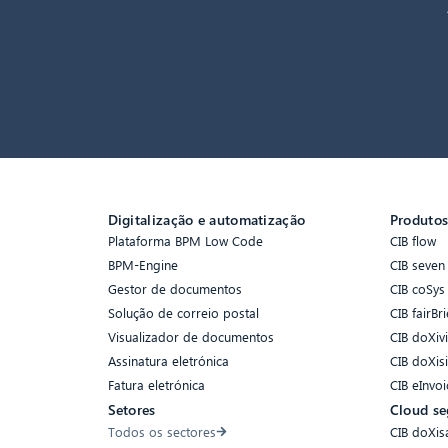
Digitalização e automatização
Produto
Plataforma BPM Low Code
CIB flow
BPM-Engine
CIB seven
Gestor de documentos
CIB coSys
Solução de correio postal
CIB fairBri
Visualizador de documentos
CIB doXiv
Assinatura eletrónica
CIB doXis
Fatura eletrónica
CIB eInvoi
Setores
Cloud se
Todos os sectores
CIB doXis