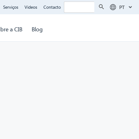
Search Button
Search
PT
Serviços
Videos
Contacto
for:
bre a CIB
Blog