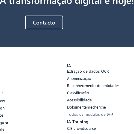
Contacto
s
IA
Extração de dados OCR
Anonimização
Reconhecimento de entidades
Classificação
ef
Acessibilidade
iew
Dokumentenrecherche
ign
Todos os módulos de IA
ce
IA Training
gura
CIB crowdsource
afe