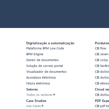
Digitalização e automatização
Produto
Plataforma BPM Low Code
CIB flow
BPM-Engine
CIB seven
Gestor de documentos
CIB coSys
Solução de correio postal
CIB fairBri
Visualizador de documentos
CIB doXiv
Assinatura eletrónica
CIB doXis
Fatura eletrónica
CIB eInvoi
Setores
Cloud se
Todos os sectores
CIB doXis
Case Studies
PDF Expe
Use Cases
CIB pdf b