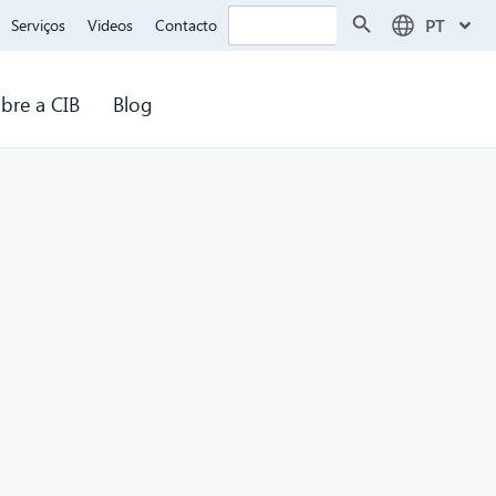
Search Button
Search
PT
Serviços
Videos
Contacto
for:
bre a CIB
Blog