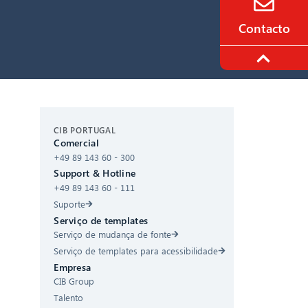
Contacto
CIB AI ChatBot
CIB PORTUGAL
Comercial
+49 89 143 60 - 300
Olá! O que posso fazer por si?
Support & Hotline
+49 89 143 60 - 111
Suporte
Serviço de templates
Serviço de mudança de fonte
Serviço de templates para acessibilidade
Empresa
CIB Group
Talento