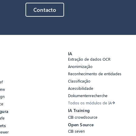
Contacto
s
IA
Extração de dados OCR
Anonimização
Reconhecimento de entidades
Classificação
ef
Acessibilidade
iew
Dokumentenrecherche
ign
Todos os módulos de IA
ce
IA Training
gura
CIB crowdsource
afe
Open Source
rts
CIB seven
rewer