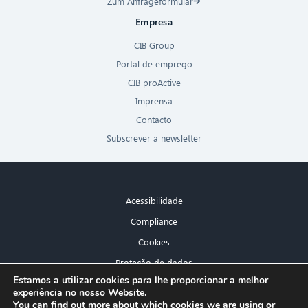
Zum Anfrageformular
Empresa
CIB Group
Portal de emprego
CIB proActive
Imprensa
Contacto
Subscrever a newsletter
Acessibilidade
Compliance
Cookies
Proteção de dados
×
Estamos a utilizar cookies para lhe proporcionar a melhor
Aviso legal
experiência no nosso Website.
Olá! O que posso fazer por si?
You can find out more about which cookies we are using or