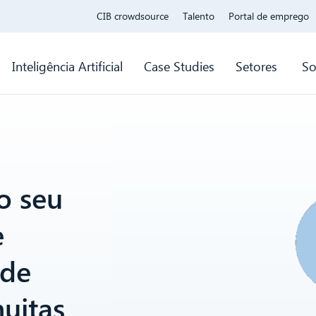
CIB crowdsource
Talento
Portal de emprego
Inteligência Artificial
Case Studies
Setores
So
o seu
e
 de
uitas