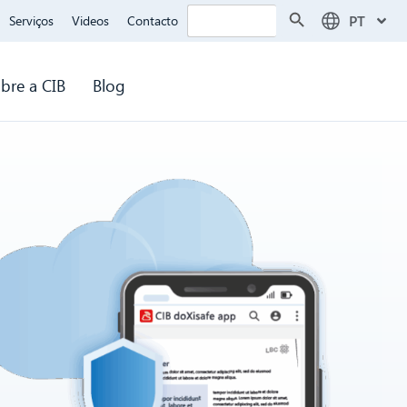
Search Button
Search
PT
Serviços
Videos
Contacto
for:
bre a CIB
Blog