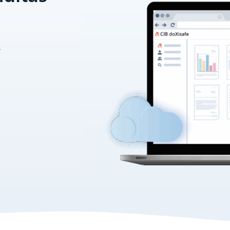
r
ore