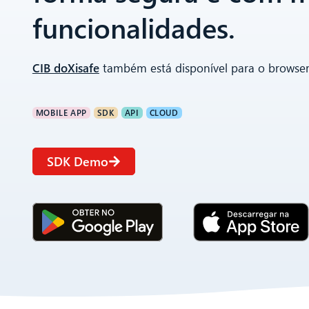
funcionalidades.
CIB doXisafe
também está disponível para o browse
MOBILE APP
SDK
API
CLOUD
SDK Demo
Jetzt bei Google Play
Ladem in App St