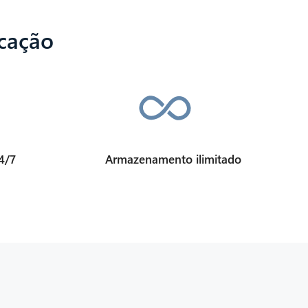
icação
4/7
Armazenamento ilimitado