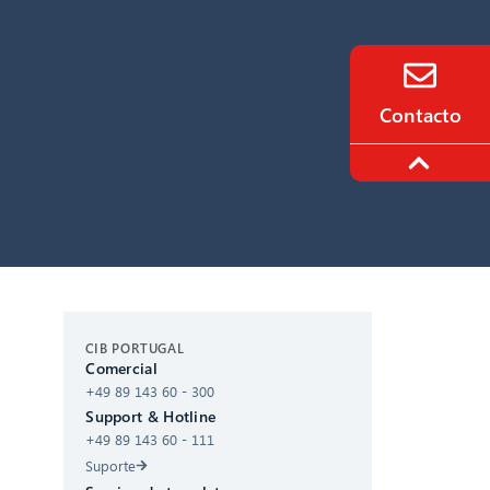
!
Contacto
CIB AI ChatBot
CIB PORTUGAL
Comercial
+49 89 143 60 - 300
Olá! O que posso fazer por si?
Support & Hotline
+49 89 143 60 - 111
Suporte