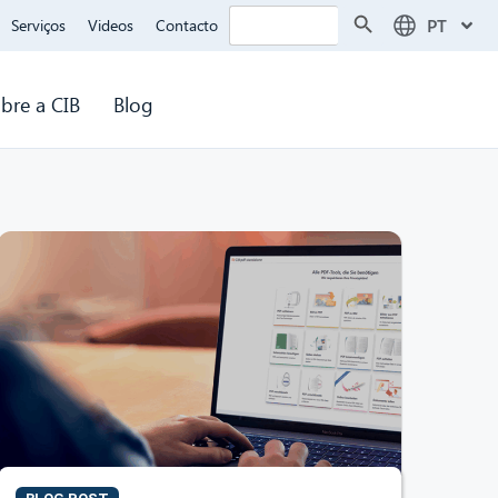
Search Button
Search
PT
Serviços
Videos
Contacto
for:
bre a CIB
Blog