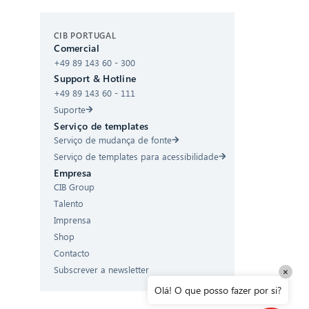
CIB AI ChatBot
CIB PORTUGAL
Comercial
+49 89 143 60 - 300
Olá! O que posso fazer por si?
Support & Hotline
+49 89 143 60 - 111
Suporte
Serviço de templates
Serviço de mudança de fonte
Serviço de templates para acessibilidade
Empresa
CIB Group
Talento
Imprensa
Shop
Contacto
Subscrever a newsletter
×
Olá! O que posso fazer por si?