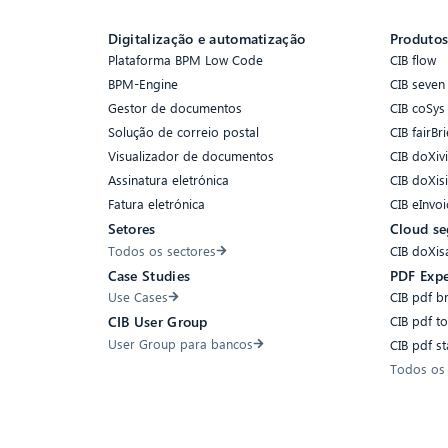
Digitalização e automatização
Produto
Plataforma BPM Low Code
CIB flow
BPM-Engine
CIB seven
Gestor de documentos
CIB coSys
Solução de correio postal
CIB fairBri
Visualizador de documentos
CIB doXiv
Assinatura eletrónica
CIB doXis
Fatura eletrónica
CIB eInvoi
Setores
Cloud se
Todos os sectores
CIB doXis
Case Studies
PDF Expe
Use Cases
CIB pdf b
CIB pdf t
CIB User Group
User Group para bancos
CIB pdf s
Todos os