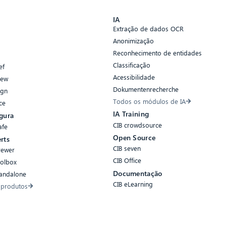
s
IA
Extração de dados OCR
Anonimização
Reconhecimento de entidades
Classificação
ef
Acessibilidade
iew
Dokumentenrecherche
ign
Todos os módulos de IA
ce
IA Training
gura
CIB crowdsource
afe
Open Source
rts
CIB seven
rewer
CIB Office
oolbox
Documentação
tandalone
CIB eLearning
 produtos