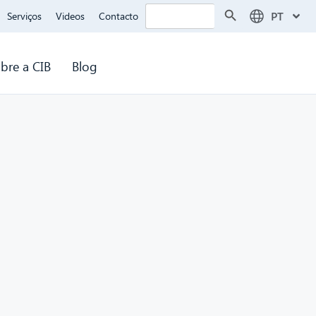
Search Button
Search
PT
Serviços
Videos
Contacto
for:
bre a CIB
Blog