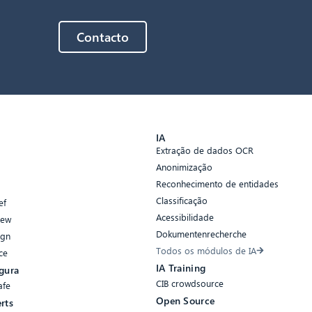
Contacto
s
IA
Extração de dados OCR
Anonimização
Reconhecimento de entidades
Classificação
ef
Acessibilidade
iew
Dokumentenrecherche
ign
Todos os módulos de IA
ce
IA Training
gura
CIB crowdsource
afe
Open Source
rts