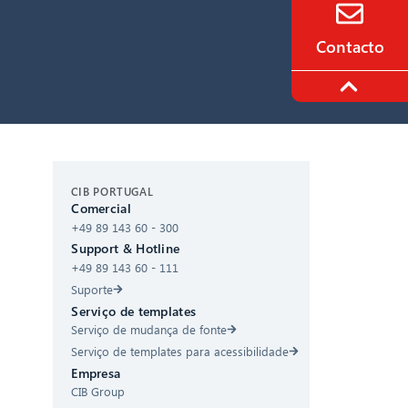
Contacto
CIB AI ChatBot
CIB PORTUGAL
Comercial
+49 89 143 60 - 300
Olá! O que posso fazer por si?
Support & Hotline
+49 89 143 60 - 111
Suporte
Serviço de templates
Serviço de mudança de fonte
Serviço de templates para acessibilidade
Empresa
CIB Group