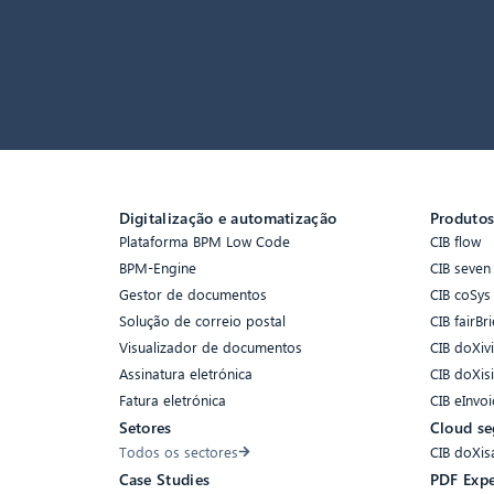
Digitalização e automatização
Produto
Plataforma BPM Low Code
CIB flow
BPM-Engine
CIB seven
Gestor de documentos
CIB coSys
Solução de correio postal
CIB fairBri
Visualizador de documentos
CIB doXiv
Assinatura eletrónica
CIB doXis
Fatura eletrónica
CIB eInvoi
Setores
Cloud se
Todos os sectores
CIB doXis
Case Studies
PDF Expe