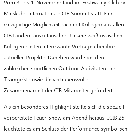
Vom 3. bis 4. November fand im Festiwalny-Club bei
Minsk der internationale CIB Summit statt. Eine
einzigartige Möglichkeit, sich mit Kollegen aus allen
CIB Ländern auszutauschen. Unsere weißrussischen
Kollegen hielten interessante Vorträge über ihre
aktuellen Projekte. Daneben wurde bei den
zahlreichen sportlichen Outdoor-Aktivitäten der
Teamgeist sowie die vertrauensvolle
Zusammenarbeit der CIB Mitarbeiter gefördert.
Als ein besonderes Highlight stellte sich die speziell
CIB AI ChatBot
vorbereitete Feuer-Show am Abend heraus. „CIB 25“
Olá! O que posso fazer por si?
leuchtete es am Schluss der Performance symbolisch.