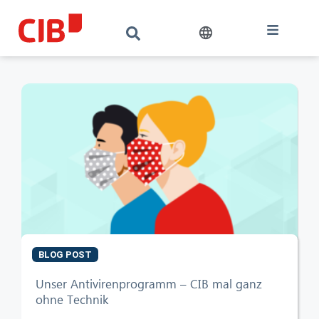
BLOG POST
CIB AI ChatBot
Unser Antivirenprogramm – CIB mal ganz
ohne Technik
Olá! O que posso fazer por si?