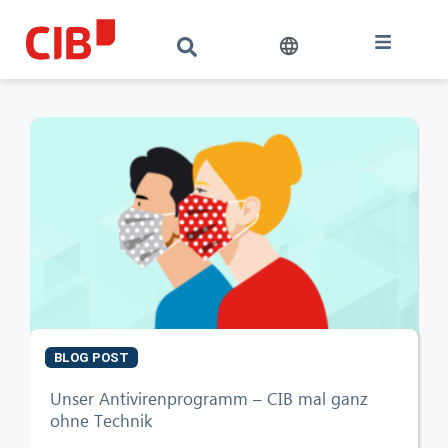
BLOG POST
CIB AI ChatBot
Unser Antivirenprogramm – CIB mal ganz
ohne Technik
Hello! What can I do for you?