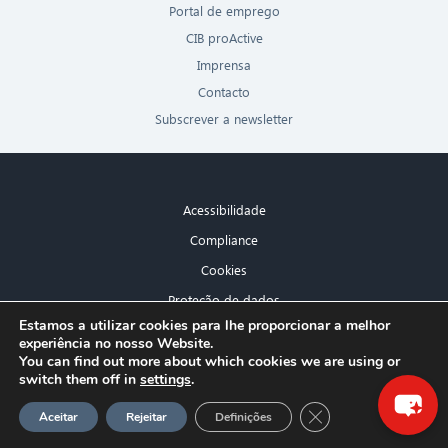
Portal de emprego
CIB proActive
Imprensa
Contacto
Subscrever a newsletter
Acessibilidade
Compliance
Cookies
Proteção de dados
×
Estamos a utilizar cookies para lhe proporcionar a melhor
Aviso legal
experiência no nosso Website.
Olá! O que posso fazer por si?
You can find out more about which cookies we are using or
switch them off in
settings
.
GDPR Cookie-Banner
Aceitar
Rejeitar
Definições