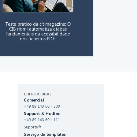
Teste prático da c’t magazine: O
CIB ridmi automatiza etapas
fundamentais da acessibilidade
dos ficheiros PDF
CIB AI ChatBot
CIB PORTUGAL
Comercial
Olá! O que posso fazer por si?
+49 89 143 60 - 300
Support & Hotline
+49 89 143 60 - 111
Suporte
Serviço de templates