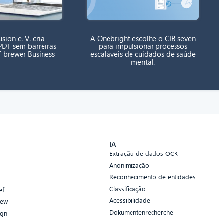
sion e. V. cria
A Onebright escolhe o CIB seven
DF sem barreiras
para impulsionar processos
f brewer Business
escaláveis de cuidados de saúde
mental.
s
IA
Extração de dados OCR
Anonimização
Reconhecimento de entidades
Classificação
ef
Acessibilidade
iew
Dokumentenrecherche
ign