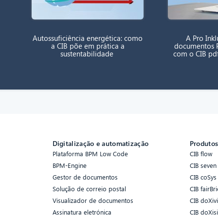
Autossuficiência energética: como
A Pro Inklu
a CIB põe em prática a
documentos P
sustentabilidade
com o CIB pd
Digitalização e automatização
Produto
Plataforma BPM Low Code
CIB flow
BPM-Engine
CIB seven
Gestor de documentos
CIB coSys
Solução de correio postal
CIB fairBri
Visualizador de documentos
CIB doXiv
Assinatura eletrónica
CIB doXis