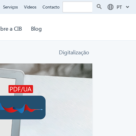
Search Button
Search
PT
Serviços
Videos
Contacto
for:
bre a CIB
Blog
Digitalização