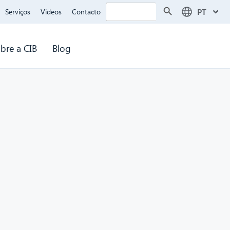
Search Button
Search
PT
Serviços
Videos
Contacto
for:
bre a CIB
Blog