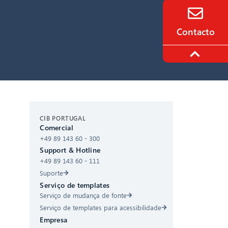
Contacto
CIB AI ChatBot
CIB PORTUGAL
Comercial
+49 89 143 60 - 300
Olá! O que posso fazer por si?
Support & Hotline
+49 89 143 60 - 111
Suporte
Serviço de templates
Serviço de mudança de fonte
Serviço de templates para acessibilidade
Empresa