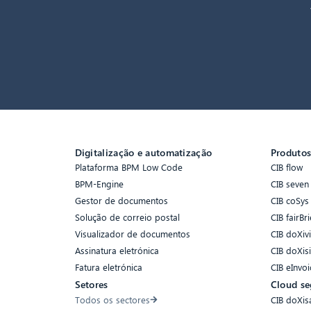
Digitalização e automatização
Produto
Plataforma BPM Low Code
CIB flow
BPM-Engine
CIB seven
Gestor de documentos
CIB coSys
Solução de correio postal
CIB fairBri
Visualizador de documentos
CIB doXiv
Assinatura eletrónica
CIB doXis
Fatura eletrónica
CIB eInvoi
Setores
Cloud se
Todos os sectores
CIB doXis