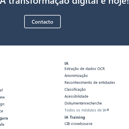
Contacto
s
IA
Extração de dados OCR
Anonimização
Reconhecimento de entidades
Classificação
ef
Acessibilidade
iew
Dokumentenrecherche
ign
Todos os módulos de IA
ce
IA Training
gura
CIB crowdsource
afe