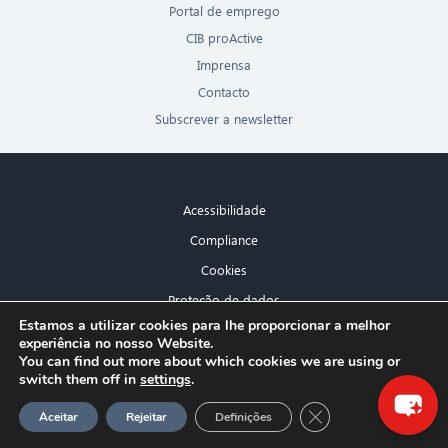
Portal de emprego
CIB proActive
Imprensa
Contacto
Subscrever a newsletter
Acessibilidade
Compliance
Cookies
Proteção de dados
×
Estamos a utilizar cookies para lhe proporcionar a melhor
Aviso legal
experiência no nosso Website.
Olá! O que posso fazer por si?
You can find out more about which cookies we are using or
switch them off in
settings
.
GDPR Cookie-Banner
Aceitar
Rejeitar
Definições