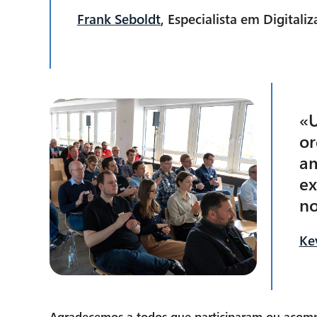
Frank Seboldt
, Especialista em Digitali
«U
or
am
ex
no
Ke
Agradecemos a todos que participaram ou acompa