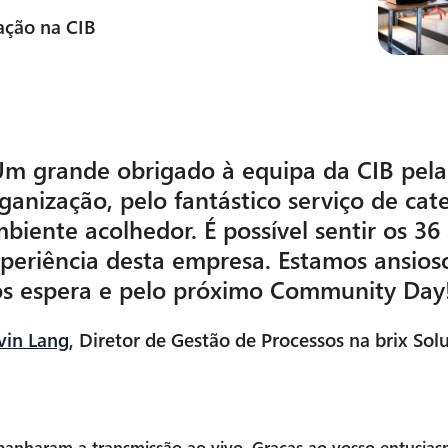
zação na CIB
m grande obrigado à equipa da CIB pela
ganização, pelo fantástico serviço de cat
biente acolhedor. É possível sentir os 36
periência desta empresa. Estamos ansios
s espera e pelo próximo Community Day
vin Lang
, Diretor de Gestão de Processos na brix Sol
nharam a transmissão ao vivo. Graças ao vosso entusiasm