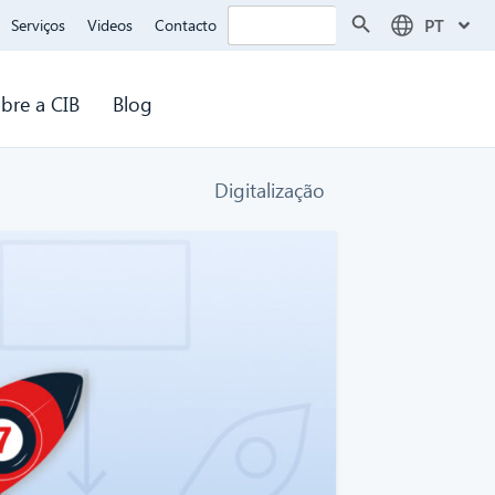
Search Button
Search
PT
Serviços
Videos
Contacto
for:
bre a CIB
Blog
Digitalização