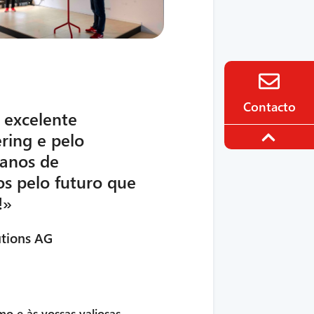
Contacto
 excelente
ering e pelo
 anos de
os pelo futuro que
!»
utions AG
o e às vossas valiosas