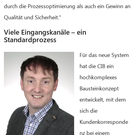
durch die Prozessoptimierung als auch ein Gewinn an
Qualität und Sicherheit.“
Viele Eingangskanäle – ein
Standardprozess
CIB AI ChatBot
Für das neue System
Olá! O que posso fazer por si?
hat die CIB ein
hochkomplexes
Bausteinkonzept
entwickelt, mit dem
sich die
Kundenkorresponde
nz bei einem