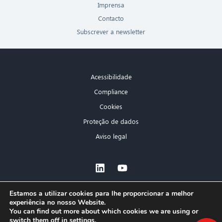
Imprensa
Contacto
Subscrever a newsletter
Acessibilidade
Compliance
Cookies
Proteção de dados
Aviso legal
×
Estamos a utilizar cookies para lhe proporcionar a melhor
experiência no nosso Website.
Olá! O que posso fazer por si?
You can find out more about which cookies we are using or
switch them off in
settings
.