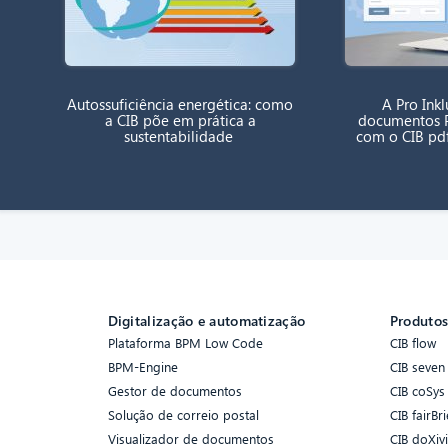
Autossuficiência energética: como
A Pro Inklu
a CIB põe em prática a
documentos P
sustentabilidade
com o CIB pd
Digitalização e automatização
Produto
Plataforma BPM Low Code
CIB flow
BPM-Engine
CIB seven
Gestor de documentos
CIB coSys
Solução de correio postal
CIB fairBri
Visualizador de documentos
CIB doXiv