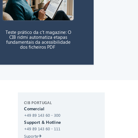
Teste prático da c’t magazine: O
CIB ridmi automatiza etapas
fundamentais da acessibilidade
dos ficheiros PDF
CIB AI ChatBot
CIB PORTUGAL
Comercial
Olá! O que posso fazer por si?
+49 89 143 60 - 300
Support & Hotline
+49 89 143 60 - 111
Suporte