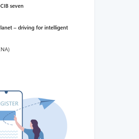
 CIB seven
anet – driving for intelligent
IENA)