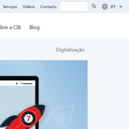
Search Button
Search
PT
Serviços
Videos
Contacto
for:
bre a CIB
Blog
Digitalização