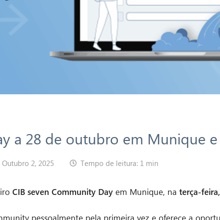
y a 28 de outubro em Munique e 
Outubro 2, 2025
Tempo de leitura: 1 min
eiro
CIB seven Community Day
em Munique, na
terça-feir
mmunity pessoalmente pela primeira vez e oferece a oportu