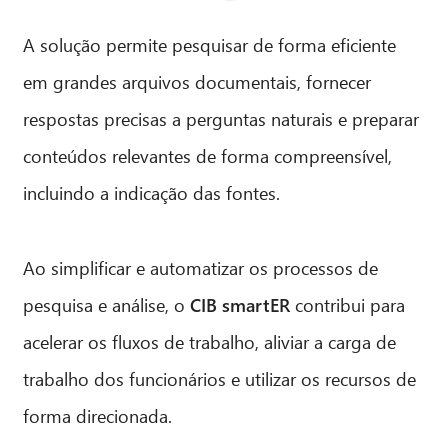
A solução permite pesquisar de forma eficiente
em grandes arquivos documentais, fornecer
respostas precisas a perguntas naturais e preparar
conteúdos relevantes de forma compreensível,
incluindo a indicação das fontes.
Ao simplificar e automatizar os processos de
CIB AI ChatBot
pesquisa e análise, o
CIB smartER
contribui para
acelerar os fluxos de trabalho, aliviar a carga de
Olá! O que posso fazer por si?
trabalho dos funcionários e utilizar os recursos de
forma direcionada.