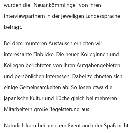
wurden die „Neuankömmlinge“ von ihren
Interviewpartnern in der jeweiligen Landessprache
befragt.
Bei dem munteren Austausch erhielten wir
CIB AI ChatBot
interessante Einblicke. Die neuen Kolleginnen und
Olá! O que posso fazer por si?
Kollegen berichteten von ihren Aufgabengebieten
und persönlichen Interessen. Dabei zeichneten sich
einige Gemeinsamkeiten ab: So lösen etwa die
japanische Kultur und Küche gleich bei mehreren
Mitarbeitern große Begeisterung aus.
Natürlich kam bei unserem Event auch der Spaß nicht