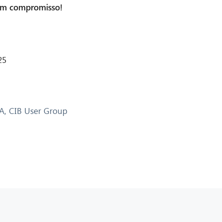
em compromisso!
25
A
,
CIB User Group