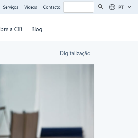
Search Button
Search
PT
Serviços
Videos
Contacto
for:
bre a CIB
Blog
Digitalização