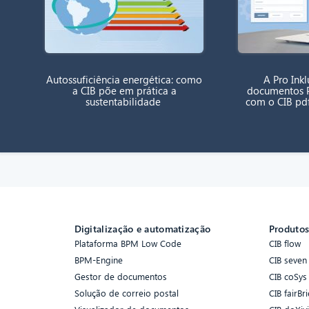
Autossuficiência energética: como
A Pro Inklu
a CIB põe em prática a
documentos P
sustentabilidade
com o CIB pd
Digitalização e automatização
Produto
Plataforma BPM Low Code
CIB flow
BPM-Engine
CIB seven
Gestor de documentos
CIB coSys
Solução de correio postal
CIB fairBri