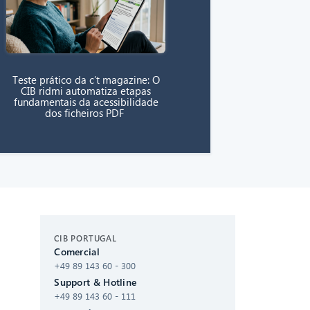
Teste prático da c’t magazine: O
CIB ridmi automatiza etapas
fundamentais da acessibilidade
dos ficheiros PDF
CIB AI ChatBot
CIB PORTUGAL
Comercial
Olá! O que posso fazer por si?
+49 89 143 60 - 300
Support & Hotline
+49 89 143 60 - 111