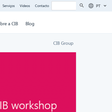
Search Button
Search
PT
Serviços
Videos
Contacto
for:
bre a CIB
Blog
CIB Group