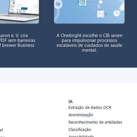
sion e. V. cria
A Onebright escolhe o CIB seven
DF sem barreiras
para impulsionar processos
f brewer Business
escaláveis de cuidados de saúde
mental.
s
IA
Extração de dados OCR
Anonimização
Reconhecimento de entidades
Classificação
ef
Acessibilidade