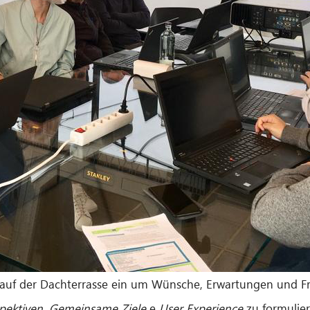
 auf der Dachterrasse ein um Wünsche, Erwartungen und
spektiven, Gemeinsame Ziele
e
User Experience
zu formulier