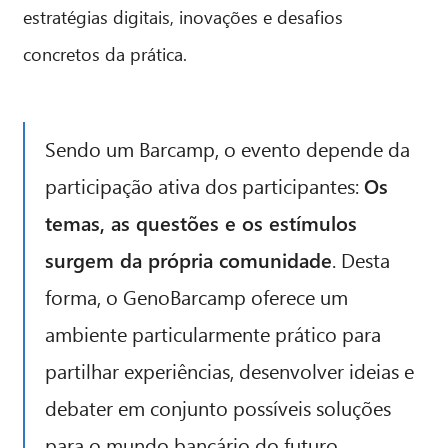
estratégias digitais, inovações e desafios
concretos da prática.
Sendo um Barcamp, o evento depende da
participação ativa dos participantes:
Os
CIB AI ChatBot
temas, as questões e os estímulos
surgem da própria comunidade
. Desta
Olá! O que posso fazer por si?
forma, o GenoBarcamp oferece um
ambiente particularmente prático para
partilhar experiências, desenvolver ideias e
debater em conjunto possíveis soluções
para o mundo bancário do futuro.