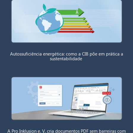
Autossuficiência energética: como a CIB põe em prática a
sustentabilidade
A Pro Inklusion e. V. cria documentos PDF sem barreiras com