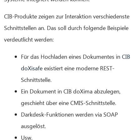
CIB-Produkte zeigen zur Interaktion verschiedenste
Schnittstellen an. Das soll durch folgende Beispiele
verdeutlicht werden:
CIB AI ChatBot
Für das Hochladen eines Dokumentes in
CIB
Olá! O que posso fazer por si?
doXisafe
existiert eine moderne REST-
Schnittstelle.
Ein Dokument in CIB doXima abzulegen,
geschieht über eine CMIS-Schnittstelle.
Darkdesk-Funktionen werden via SOAP
ausgelöst.
Usw.