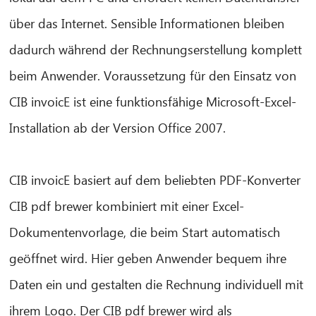
über das Internet. Sensible Informationen bleiben
dadurch während der Rechnungserstellung komplett
beim Anwender. Voraussetzung für den Einsatz von
CIB invoicE ist eine funktionsfähige Microsoft-Excel-
Installation ab der Version Office 2007.
CIB invoicE basiert auf dem beliebten PDF-Konverter
CIB pdf brewer kombiniert mit einer Excel-
CIB AI ChatBot
Dokumentenvorlage, die beim Start automatisch
Olá! O que posso fazer por si?
geöffnet wird. Hier geben Anwender bequem ihre
Daten ein und gestalten die Rechnung individuell mit
ihrem Logo. Der CIB pdf brewer wird als