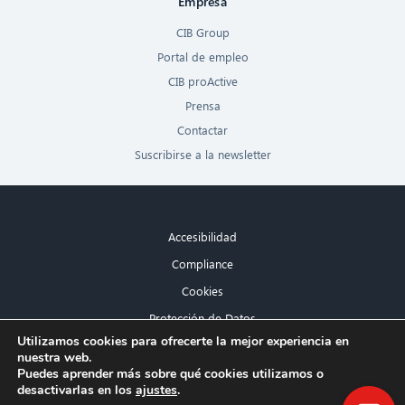
Empresa
CIB Group
Portal de empleo
CIB proActive
Prensa
Contactar
Suscribirse a la newsletter
Accesibilidad
Compliance
Cookies
Protección de Datos
×
Utilizamos cookies para ofrecerte la mejor experiencia en
Aviso legal
nuestra web.
¡Hola! ¿Qué puedo hacer por ti?
Puedes aprender más sobre qué cookies utilizamos o
desactivarlas en los
ajustes
.