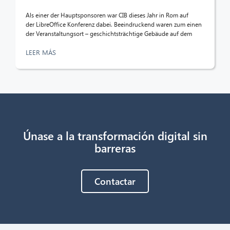
¡Hola! ¿Qué puedo hacer por ti?
Als einer der Hauptsponsoren war CIB dieses Jahr in Rom auf
der LibreOffice Konferenz dabei. Beeindruckend waren zum einen
der Veranstaltungsort – geschichtsträchtige Gebäude auf dem
LEER MÁS
Únase a la transformación digital sin
barreras
Contactar