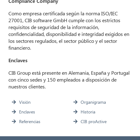
Compliance Company
Como empresa certificada según la norma ISO/IEC
27001, CIB software GmbH cumple con los estrictos
requisitos de seguridad de la información,
confidencialidad, disponibilidad e integridad exigidos en
los sectores regulados, el sector público y el sector
CIB AI ChatBot
financiero.
Enclaves
¡Hola! ¿Qué puedo hacer por ti?
CIB Group está presente en Alemania, España y Portugal
con cinco sedes y 150 empleados a disposición de
nuestros clientes.
Visión
Organigrama
Enclaves
Historia
Referencias
CIB proActive