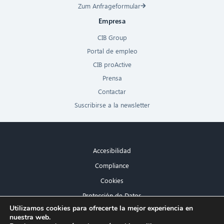
Zum Anfrageformular
Empresa
CIB Group
Portal de empleo
CIB proActive
Prensa
Contactar
Suscribirse a la newsletter
Accesibilidad
Compliance
Cookies
Protección de Datos
×
Utilizamos cookies para ofrecerte la mejor experiencia en
Aviso legal
nuestra web.
¡Hola! ¿Qué puedo hacer por ti?