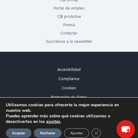
Portal de empleo
CIB proActive
Prensa
Contactar
Suscribirse a la newsletter
Accesibilidad
Compliance
Cookies
Protección de Datos
×
Utilizamos cookies para ofrecerte la mejor experiencia en
Aviso legal
nuestra web.
¡Hola! ¿Qué puedo hacer por ti?
Puedes aprender más sobre qué cookies utilizamos o
desactivarlas en los
ajustes
.
Cerrar el banner de 
Aceptar
Rechazar
Ajustes