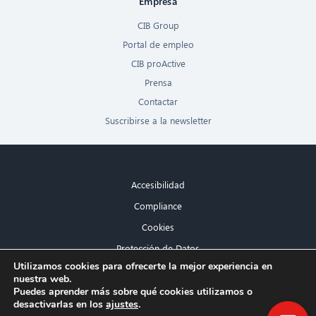
Empresa
CIB Group
Portal de empleo
CIB proActive
Prensa
Contactar
Suscribirse a la newsletter
Accesibilidad
Compliance
Cookies
Protección de Datos
×
Utilizamos cookies para ofrecerte la mejor experiencia en
Aviso legal
nuestra web.
¡Hola! ¿Qué puedo hacer por ti?
Puedes aprender más sobre qué cookies utilizamos o
desactivarlas en los
ajustes
.