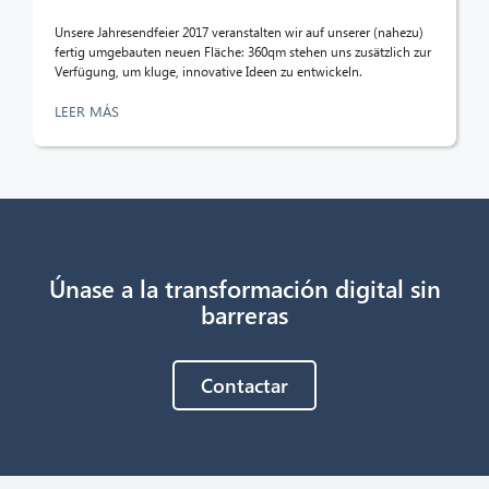
¡Hola! ¿Qué puedo hacer por ti?
Unsere Jahresendfeier 2017 veranstalten wir auf unserer (nahezu)
fertig umgebauten neuen Fläche: 360qm stehen uns zusätzlich zur
Verfügung, um kluge, innovative Ideen zu entwickeln.
LEER MÁS
Únase a la transformación digital sin
barreras
Contactar