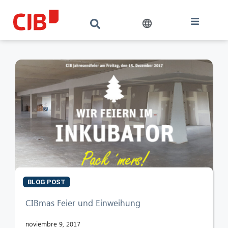
BLOG POST
CIBmas Feier und Einweihung
CIB AI ChatBot
noviembre 9, 2017