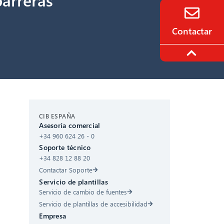
Contactar
CIB AI ChatBot
CIB ESPAÑA
Asesoría comercial
+34 960 624 26 - 0
¡Hola! ¿Qué puedo hacer por ti?
Soporte técnico
+34 828 12 88 20
Contactar Soporte
Servicio de plantillas
Servicio de cambio de fuentes
Servicio de plantillas de accesibilidad
Empresa