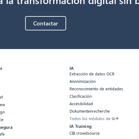
Contactar
os
IA
Extracción de datos OCR
Anonimización
Reconocimiento de entidades
Clasificación
ef
Accesibilidad
iew
Dokumentenrecherche
ign
Todos los módulos de IA
ce
IA Training
segura
CIB crowdsource
afe