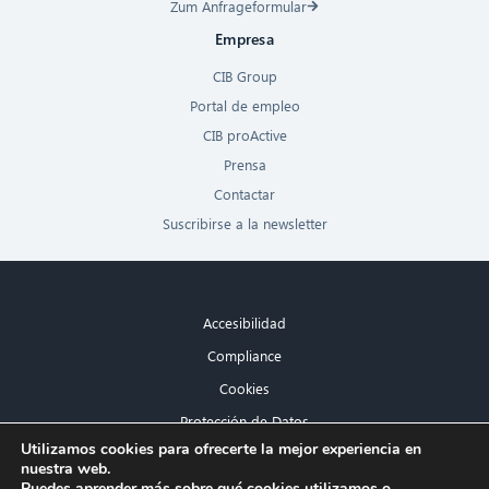
Zum Anfrageformular
Empresa
CIB Group
Portal de empleo
CIB proActive
Prensa
Contactar
Suscribirse a la newsletter
Accesibilidad
Compliance
Cookies
Protección de Datos
×
Utilizamos cookies para ofrecerte la mejor experiencia en
Aviso legal
nuestra web.
¡Hola! ¿Qué puedo hacer por ti?
Puedes aprender más sobre qué cookies utilizamos o