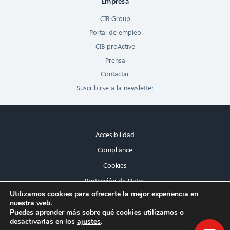
Empresa
CIB Group
Portal de empleo
CIB proActive
Prensa
Contactar
Suscribirse a la newsletter
Accesibilidad
Compliance
Cookies
Protección de Datos
×
Utilizamos cookies para ofrecerte la mejor experiencia en
Aviso legal
nuestra web.
¡Hola! ¿Qué puedo hacer por ti?
Puedes aprender más sobre qué cookies utilizamos o
desactivarlas en los
ajustes
.