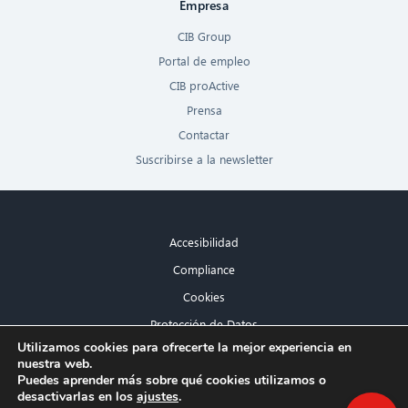
Empresa
CIB Group
Portal de empleo
CIB proActive
Prensa
Contactar
Suscribirse a la newsletter
Accesibilidad
Compliance
Cookies
Protección de Datos
×
Utilizamos cookies para ofrecerte la mejor experiencia en
Aviso legal
nuestra web.
¡Hola! ¿Qué puedo hacer por ti?
Puedes aprender más sobre qué cookies utilizamos o
desactivarlas en los
ajustes
.