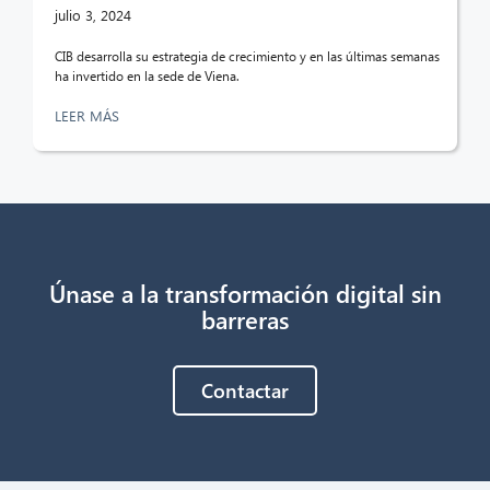
¡Hola! ¿Qué puedo hacer por ti?
julio 3, 2024
CIB desarrolla su estrategia de crecimiento y en las últimas semanas
ha invertido en la sede de Viena.
LEER MÁS
Únase a la transformación digital sin
barreras
Contactar