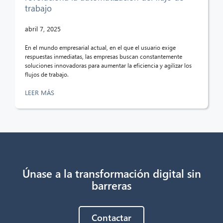
trabajo
¡Hola! ¿Qué puedo hacer por ti?
abril 7, 2025
En el mundo empresarial actual, en el que el usuario exige
respuestas inmediatas, las empresas buscan constantemente
soluciones innovadoras para aumentar la eficiencia y agilizar los
flujos de trabajo.
LEER MÁS
Únase a la transformación digital sin
barreras
Contactar