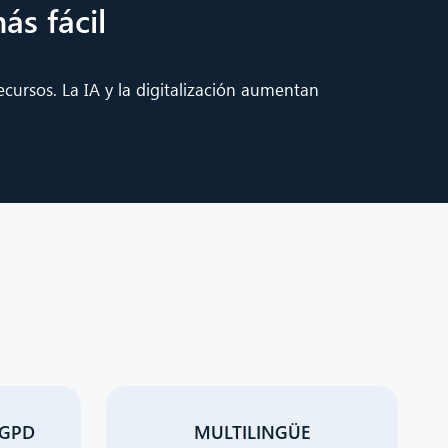
ás fácil
ecursos. La IA y la digitalización aumentan
RGPD
MULTILINGÜE