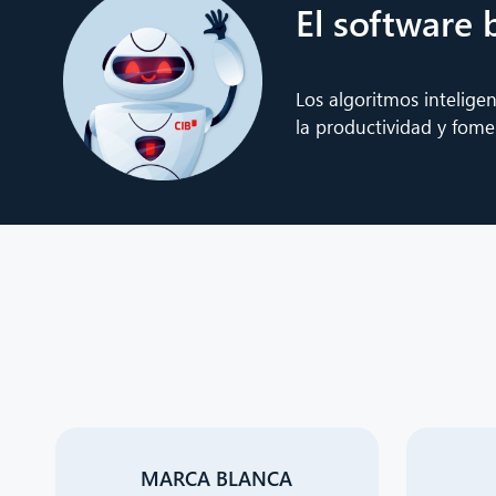
El software 
Los algoritmos inteligen
la productividad y fome
MARCA BLANCA