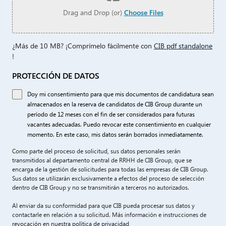
Drag and Drop (or)
Choose Files
¿Más de 10 MB? ¡Comprímelo fácilmente con
CIB pdf standalone
!
PROTECCIÓN DE DATOS
Doy mi consentimiento para que mis documentos de candidatura sean
almacenados en la reserva de candidatos de CIB Group durante un
período de 12 meses con el fin de ser considerados para futuras
vacantes adecuadas. Puedo revocar este consentimiento en cualquier
momento. En este caso, mis datos serán borrados inmediatamente.
Como parte del proceso de solicitud, sus datos personales serán
transmitidos al departamento central de RRHH de CIB Group, que se
encarga de la gestión de solicitudes para todas las empresas de CIB Group.
Sus datos se utilizarán exclusivamente a efectos del proceso de selección
dentro de CIB Group y no se transmitirán a terceros no autorizados.
Al enviar da su conformidad para que CIB pueda procesar sus datos y
contactarle en relación a su solicitud. Más información e instrucciones de
revocación en nuestra
política de privacidad