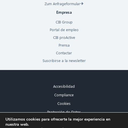
Zum Anfrageformular
Empresa
CIB Group
Portal de empleo
CIB proActive
Prensa
Contactar
Suscribirse a la newsletter
Accesibilidad
Compliance
Cookies
Protección de Datos
×
Utilizamos cookies para ofrecerte la mejor experiencia en
Aviso legal
nuestra web.
¡Hola! ¿Qué puedo hacer por ti?