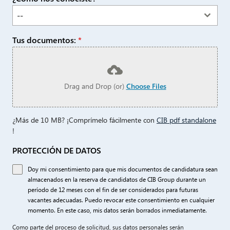
--
Tus documentos:
*
Drag and Drop (or)
Choose Files
¿Más de 10 MB? ¡Comprímelo fácilmente con
CIB pdf standalone
!
PROTECCIÓN DE DATOS
Doy mi consentimiento para que mis documentos de candidatura sean
almacenados en la reserva de candidatos de CIB Group durante un
período de 12 meses con el fin de ser considerados para futuras
vacantes adecuadas. Puedo revocar este consentimiento en cualquier
momento. En este caso, mis datos serán borrados inmediatamente.
Como parte del proceso de solicitud, sus datos personales serán